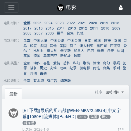
电影
电影时间：
2025
2024
2023
2022
2021
2020
2019
2018
全部
2017
2016
2015
2014
2013
2012
2011
2010
2009
2008
2007
2006
更早
合集
其他
电影地区：
中国大陆
中国香港
中国台湾
日本
韩国
欧美
泰国
新
全部
马
印度
多国
其他
美国
荷兰
澳大利亚
墨西哥
西班牙
爱
尔兰
比利时
意大利
俄罗斯
加拿大
巴西
瑞典
丹麦
法国
英国
德国
马来西亚
新加坡
越南
电影类型：
全部
动作
喜剧
爱情
恐怖
科幻
剧情
惊悚
奇幻
悬疑
犯
罪
战争
灾难
动画
纪录
微电影
同性
合集
系列
整
历史
合
其他
古装
水印说明：
全部
有水印
有广告
纯净版
排序：
回帖时间
最新
[BT下载][最后的狙击战][WEB-MKV/2.58GB][中文字
幕][1080P][流媒体][ParkHD]
2018
美国
历史
纯净版
bt之家
2025-1-6
0