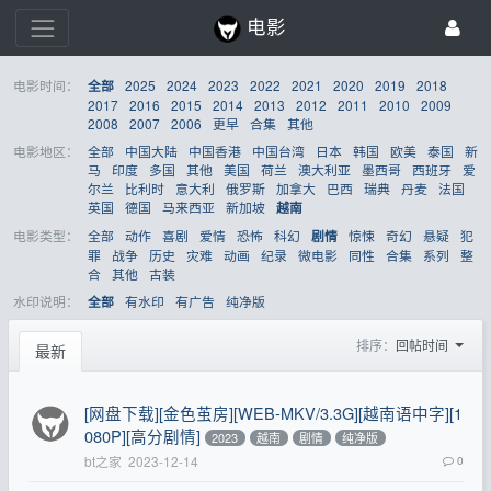
电影
电影时间：
2025
2024
2023
2022
2021
2020
2019
2018
全部
2017
2016
2015
2014
2013
2012
2011
2010
2009
2008
2007
2006
更早
合集
其他
电影地区：
全部
中国大陆
中国香港
中国台湾
日本
韩国
欧美
泰国
新
马
印度
多国
其他
美国
荷兰
澳大利亚
墨西哥
西班牙
爱
尔兰
比利时
意大利
俄罗斯
加拿大
巴西
瑞典
丹麦
法国
英国
德国
马来西亚
新加坡
越南
电影类型：
全部
动作
喜剧
爱情
恐怖
科幻
惊悚
奇幻
悬疑
犯
剧情
罪
战争
历史
灾难
动画
纪录
微电影
同性
合集
系列
整
合
其他
古装
水印说明：
有水印
有广告
纯净版
全部
排序：
回帖时间
最新
[网盘下载][金色茧房][WEB-MKV/3.3G][越南语中字][1
080P][高分剧情]
2023
越南
剧情
纯净版
bt之家
2023-12-14
0