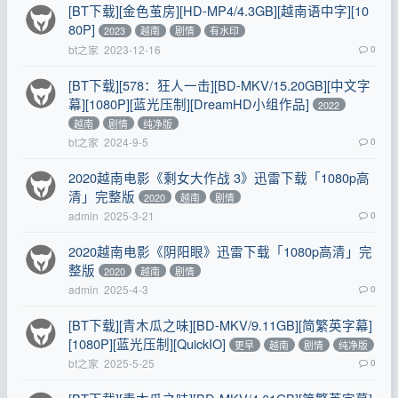
[BT下载][金色茧房][HD-MP4/4.3GB][越南语中字][10
80P]
2023
越南
剧情
有水印
bt之家
2023-12-16
0
[BT下载][578：狂人一击][BD-MKV/15.20GB][中文字
幕][1080P][蓝光压制][DreamHD小组作品]
2022
越南
剧情
纯净版
bt之家
2024-9-5
0
2020越南电影《剩女大作战 3》迅雷下载「1080p高
清」完整版
2020
越南
剧情
admin
2025-3-21
0
2020越南电影《阴阳眼》迅雷下载「1080p高清」完
整版
2020
越南
剧情
admin
2025-4-3
0
[BT下载][青木瓜之味][BD-MKV/9.11GB][简繁英字幕]
[1080P][蓝光压制][QuickIO]
更早
越南
剧情
纯净版
bt之家
2025-5-25
0