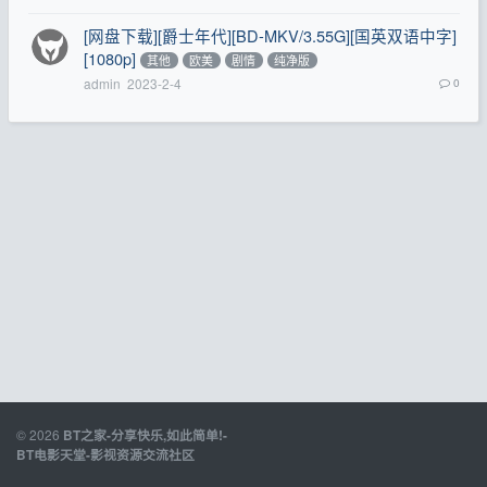
[网盘下载][爵士年代][BD-MKV/3.55G][国英双语中字]
[1080p]
其他
欧美
剧情
纯净版
admin
2023-2-4
0
© 2026
BT之家-分享快乐,如此简单!-
BT电影天堂-影视资源交流社区