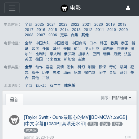
电影
电影时间：
全部
2025
2024
2023
2022
2021
2020
2019
2018
2017
2016
2015
2014
2013
2012
2011
2010
2009
2008
2007
2006
更早
合集
其他
电影地区：
全部
中国大陆
中国香港
中国台湾
日本
韩国
泰国
新
欧美
马
印度
多国
其他
美国
荷兰
澳大利亚
墨西哥
西班牙
爱
尔兰
比利时
意大利
俄罗斯
加拿大
巴西
瑞典
丹麦
法国
英国
德国
马来西亚
新加坡
越南
电影类型：
动作
喜剧
爱情
恐怖
科幻
剧情
惊悚
奇幻
悬疑
犯
全部
罪
战争
历史
灾难
动画
纪录
微电影
同性
合集
系列
整
合
其他
古装
水印说明：
全部
有水印
有广告
纯净版
排序：
回帖时间
最新
[Taylor Swift - Ours/最暖心的MV][BD-MOV/1.29GB]
[中文字幕][1080P][高清无水印]
其他
欧美
纪录
纯净版
admin
2023-1-30
0