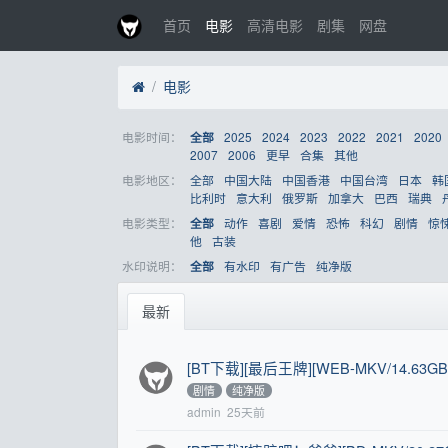
首页
电影
高清电影
剧集
网盘
电影
电影时间：
2025
2024
2023
2022
2021
2020
全部
2007
2006
更早
合集
其他
电影地区：
全部
中国大陆
中国香港
中国台湾
日本
韩
比利时
意大利
俄罗斯
加拿大
巴西
瑞典
电影类型：
动作
喜剧
爱情
恐怖
科幻
剧情
惊
全部
他
古装
水印说明：
有水印
有广告
纯净版
全部
最新
[BT下载][最后王牌][WEB-MKV/14.63GB
剧情
纯净版
admin
25天前