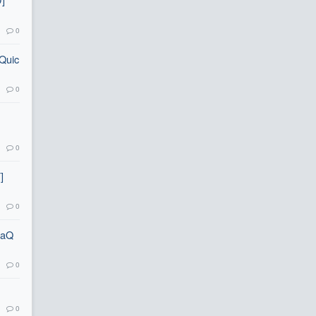
0
uic
0
0
]
0
aQ
0
0