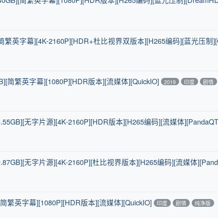
][简繁英字幕][4K-2160P][HDR+杜比视界双版本][H265编码][蓝光压制][Q
][简繁英字幕][1080P][HDR版本][流媒体][QuickIO]
2019
印度
剧情
55GB][无字片源][4K-2160P][HDR版本][H265编码][流媒体][PandaQT
.87GB][无字片源][4K-2160P][杜比视界版本][H265编码][流媒体][Pand
[简繁英字幕][1080P][HDR版本][流媒体][QuickIO]
印度
剧情
纯净版