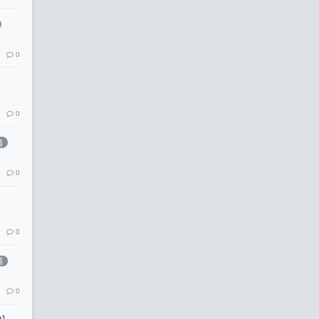
0
0
情
0
0
情
0
]