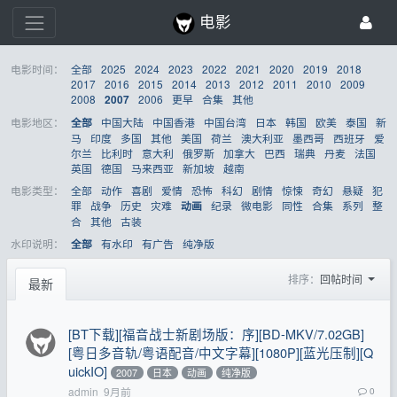
电影
电影时间：
全部
2025
2024
2023
2022
2021
2020
2019
2018
2017
2016
2015
2014
2013
2012
2011
2010
2009
2008
2006
更早
合集
其他
2007
电影地区：
中国大陆
中国香港
中国台湾
日本
韩国
欧美
泰国
新
全部
马
印度
多国
其他
美国
荷兰
澳大利亚
墨西哥
西班牙
爱
尔兰
比利时
意大利
俄罗斯
加拿大
巴西
瑞典
丹麦
法国
英国
德国
马来西亚
新加坡
越南
电影类型：
全部
动作
喜剧
爱情
恐怖
科幻
剧情
惊悚
奇幻
悬疑
犯
罪
战争
历史
灾难
纪录
微电影
同性
合集
系列
整
动画
合
其他
古装
水印说明：
有水印
有广告
纯净版
全部
排序：
回帖时间
最新
[BT下载][福音战士新剧场版：序][BD-MKV/7.02GB]
[粤日多音轨/粤语配音/中文字幕][1080P][蓝光压制][Q
uickIO]
2007
日本
动画
纯净版
admin
9月前
0