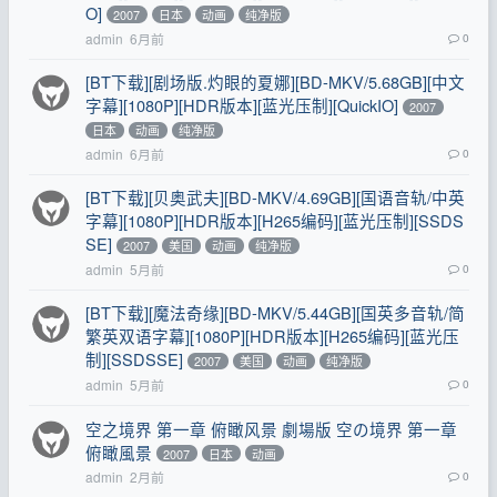
O]
2007
日本
动画
纯净版
admin
6月前
0
[BT下载][剧场版.灼眼的夏娜][BD-MKV/5.68GB][中文
字幕][1080P][HDR版本][蓝光压制][QuickIO]
2007
日本
动画
纯净版
admin
6月前
0
[BT下载][贝奥武夫][BD-MKV/4.69GB][国语音轨/中英
字幕][1080P][HDR版本][H265编码][蓝光压制][SSDS
SE]
2007
美国
动画
纯净版
admin
5月前
0
[BT下载][魔法奇缘][BD-MKV/5.44GB][国英多音轨/简
繁英双语字幕][1080P][HDR版本][H265编码][蓝光压
制][SSDSSE]
2007
美国
动画
纯净版
admin
5月前
0
空之境界 第一章 俯瞰风景 劇場版 空の境界 第一章
俯瞰風景
2007
日本
动画
admin
2月前
0