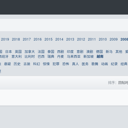
2019
2018
2017
2016
2015
2014
2013
2012
2011
2010
2009
200
国
日本
英国
加拿大
法国
泰国
西剧
印度
意剧
澳剧
德国
新马
其他
西班牙
意大利
比利时
巴西
瑞典
丹麦
马来西亚
新加坡
越南
侠
悬疑
历史
古装
科幻
惊悚
犯罪
恐怖
真人
医务
歌舞
动画
纪录
经典
更
排序：
回帖