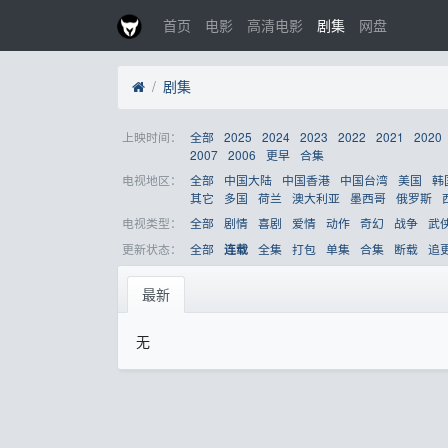
首页
电影
高清电影
剧集
网盘
剧集
上映时间：
全部
2025
2024
2023
2022
2021
2020
2007
2006
更早
合集
电视地区：
全部
中国大陆
中国香港
中国台湾
美国
韩
其它
多国
荷兰
澳大利亚
墨西哥
俄罗斯
电视类型：
全部
剧情
喜剧
爱情
动作
奇幻
战争
武
更新状态：
全部
全集
打包
单集
合集
断载
追
连载
最新
无