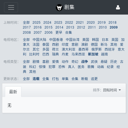
剧集
上映时间：
全部
2025
2024
2023
2022
2021
2020
2019
2018
2017
2016
2015
2014
2013
2012
2011
2010
2009
2008
2007
2006
更早
合集
电视地区：
全部
中国大陆
中国香港
中国台湾
美国
韩国
日本
英国
加
拿大
法国
泰国
西剧
印度
意剧
澳剧
德国
新马
其他
爱
尔兰
其它
多国
荷兰
澳大利亚
墨西哥
俄罗斯
西班牙
意大
利
比利时
巴西
瑞典
丹麦
马来西亚
越南
新加坡
电视类型：
全部
剧情
喜剧
爱情
动作
奇幻
武侠
悬疑
历史
古
战争
装
科幻
惊悚
犯罪
恐怖
真人
医务
歌舞
动画
纪录
经
典
其他
更新状态：
全部
全集
打包
单集
合集
断载
追更
连载
排序：
回帖时间
最新
无