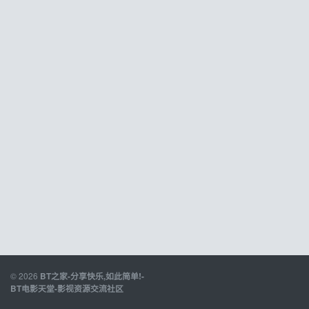
© 2026
BT之家-分享快乐,如此简单!-
BT电影天堂-影视资源交流社区