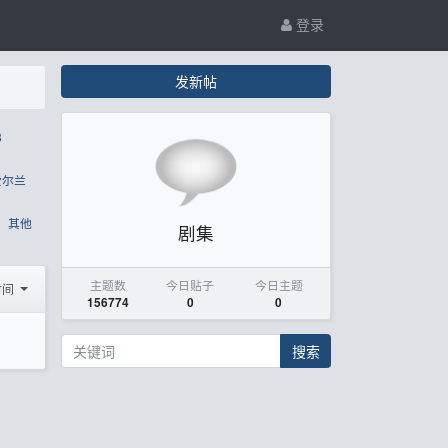
登录
发新帖
8
爱尔兰
其他
剧集
主题数
今日贴子
今日主题
时间
156774
0
0
搜索