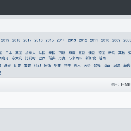
2019
2018
2017
2016
2015
2014
2012
2011
2010
2009
200
2013
国
日本
英国
加拿大
法国
泰国
西剧
印度
意剧
澳剧
德国
新马
其他
西班牙
意大利
比利时
巴西
瑞典
丹麦
马来西亚
新加坡
越南
侠
悬疑
历史
古装
科幻
惊悚
犯罪
恐怖
真人
医务
歌舞
动画
纪录
经典
更
排序：
回帖