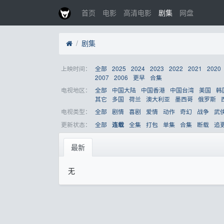
首页
电影
高清电影
剧集
网盘
剧集
上映时间：
全部
2025
2024
2023
2022
2021
2020
2007
2006
更早
合集
电视地区：
全部
中国大陆
中国香港
中国台湾
美国
韩
其它
多国
荷兰
澳大利亚
墨西哥
俄罗斯
电视类型：
全部
剧情
喜剧
爱情
动作
奇幻
战争
武
更新状态：
全部
全集
打包
单集
合集
断载
追
连载
最新
无