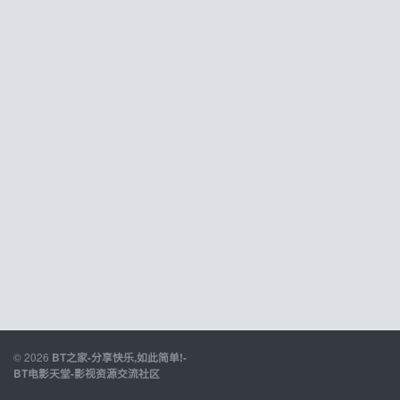
© 2026
BT之家-分享快乐,如此简单!-
BT电影天堂-影视资源交流社区