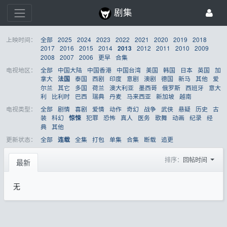
剧集
上映时间：
全部
2025
2024
2023
2022
2021
2020
2019
2018
2017
2016
2015
2014
2012
2011
2010
2009
2013
2008
2007
2006
更早
合集
电视地区：
全部
中国大陆
中国香港
中国台湾
美国
韩国
日本
英国
加
拿大
泰国
西剧
印度
意剧
澳剧
德国
新马
其他
爱
法国
尔兰
其它
多国
荷兰
澳大利亚
墨西哥
俄罗斯
西班牙
意大
利
比利时
巴西
瑞典
丹麦
马来西亚
新加坡
越南
电视类型：
全部
剧情
喜剧
爱情
动作
奇幻
战争
武侠
悬疑
历史
古
装
科幻
犯罪
恐怖
真人
医务
歌舞
动画
纪录
经
惊悚
典
其他
更新状态：
全部
全集
打包
单集
合集
断载
追更
连载
排序：
回帖时间
最新
无