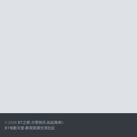
© 2026
BT之家-分享快乐,如此简单!-
BT电影天堂-影视资源交流社区