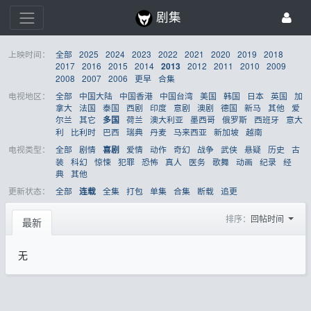
剧集
上映时间：
全部
2025
2024
2023
2022
2021
2020
2019
2018
2017
2016
2015
2014
2012
2011
2010
2009
2013
2008
2007
2006
更早
合集
电视地区：
全部
中国大陆
中国香港
中国台湾
美国
韩国
日本
英国
加
拿大
法国
泰国
西剧
印度
意剧
澳剧
德国
新马
其他
爱
尔兰
其它
荷兰
澳大利亚
墨西哥
俄罗斯
西班牙
意大
多国
利
比利时
巴西
瑞典
丹麦
马来西亚
新加坡
越南
电视类型：
全部
剧情
爱情
动作
奇幻
战争
武侠
悬疑
历史
古
喜剧
装
科幻
惊悚
犯罪
恐怖
真人
医务
歌舞
动画
纪录
经
典
其他
更新状态：
全部
全集
打包
单集
合集
断载
追更
连载
排序：
回帖时间
最新
无