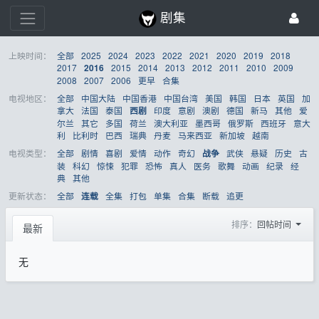
剧集
上映时间：
全部
2025
2024
2023
2022
2021
2020
2019
2018
2017
2015
2014
2013
2012
2011
2010
2009
2016
2008
2007
2006
更早
合集
电视地区：
全部
中国大陆
中国香港
中国台湾
美国
韩国
日本
英国
加
拿大
法国
泰国
印度
意剧
澳剧
德国
新马
其他
爱
西剧
尔兰
其它
多国
荷兰
澳大利亚
墨西哥
俄罗斯
西班牙
意大
利
比利时
巴西
瑞典
丹麦
马来西亚
新加坡
越南
电视类型：
全部
剧情
喜剧
爱情
动作
奇幻
武侠
悬疑
历史
古
战争
装
科幻
惊悚
犯罪
恐怖
真人
医务
歌舞
动画
纪录
经
典
其他
更新状态：
全部
全集
打包
单集
合集
断载
追更
连载
排序：
回帖时间
最新
无