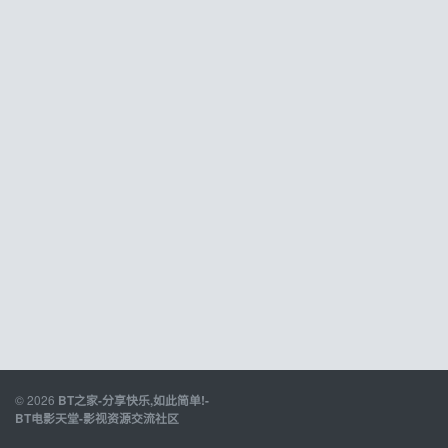
© 2026
BT之家-分享快乐,如此简单!-
BT电影天堂-影视资源交流社区