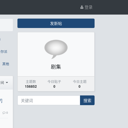
登录
发新帖
8
爱尔兰
其他
剧集
主题数
今日贴子
今日主题
时间
156852
0
0
]
搜索
0