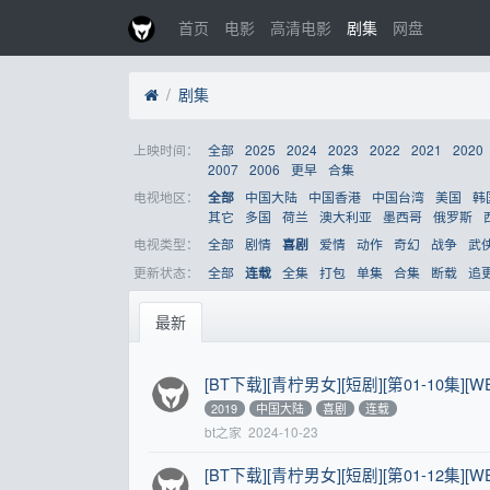
首页
电影
高清电影
剧集
网盘
剧集
上映时间：
全部
2025
2024
2023
2022
2021
2020
2007
2006
更早
合集
电视地区：
中国大陆
中国香港
中国台湾
美国
韩
全部
其它
多国
荷兰
澳大利亚
墨西哥
俄罗斯
电视类型：
全部
剧情
爱情
动作
奇幻
战争
武
喜剧
更新状态：
全部
全集
打包
单集
合集
断载
追
连载
最新
[BT下载][青柠男女][短剧][第01-10集][WEB
2019
中国大陆
喜剧
连载
bt之家
2024-10-23
[BT下载][青柠男女][短剧][第01-12集][WE