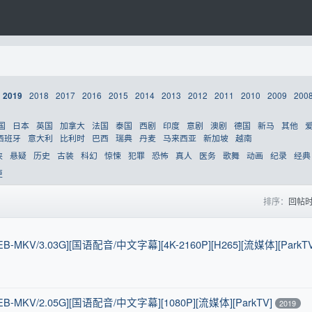
2018
2017
2016
2015
2014
2013
2012
2011
2010
2009
200
2019
国
日本
英国
加拿大
法国
泰国
西剧
印度
意剧
澳剧
德国
新马
其他
西班牙
意大利
比利时
巴西
瑞典
丹麦
马来西亚
新加坡
越南
侠
悬疑
历史
古装
科幻
惊悚
犯罪
恐怖
真人
医务
歌舞
动画
纪录
经典
更
排序：
回帖
-MKV/3.03G][国语配音/中文字幕][4K-2160P][H265][流媒体][ParkTV
B-MKV/2.05G][国语配音/中文字幕][1080P][流媒体][ParkTV]
2019