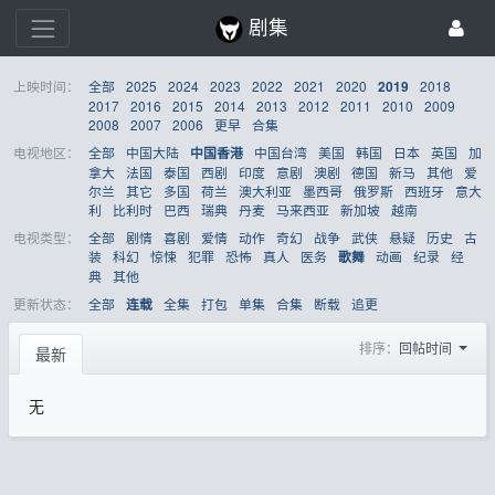
剧集
上映时间：
全部
2025
2024
2023
2022
2021
2020
2018
2019
2017
2016
2015
2014
2013
2012
2011
2010
2009
2008
2007
2006
更早
合集
电视地区：
全部
中国大陆
中国台湾
美国
韩国
日本
英国
加
中国香港
拿大
法国
泰国
西剧
印度
意剧
澳剧
德国
新马
其他
爱
尔兰
其它
多国
荷兰
澳大利亚
墨西哥
俄罗斯
西班牙
意大
利
比利时
巴西
瑞典
丹麦
马来西亚
新加坡
越南
电视类型：
全部
剧情
喜剧
爱情
动作
奇幻
战争
武侠
悬疑
历史
古
装
科幻
惊悚
犯罪
恐怖
真人
医务
动画
纪录
经
歌舞
典
其他
更新状态：
全部
全集
打包
单集
合集
断载
追更
连载
排序：
回帖时间
最新
无