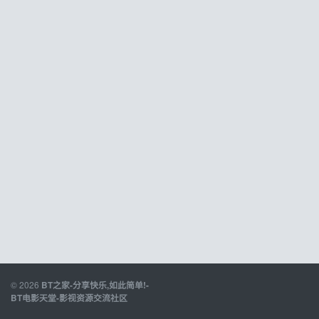
© 2026
BT之家-分享快乐,如此简单!-
BT电影天堂-影视资源交流社区