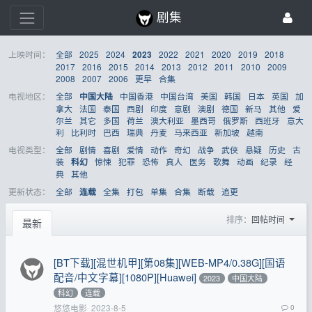
剧集
上映时间：
全部
2025
2024
2022
2021
2020
2019
2018
2023
2017
2016
2015
2014
2013
2012
2011
2010
2009
2008
2007
2006
更早
合集
电视地区：
全部
中国香港
中国台湾
美国
韩国
日本
英国
加
中国大陆
拿大
法国
泰国
西剧
印度
意剧
澳剧
德国
新马
其他
爱
尔兰
其它
多国
荷兰
澳大利亚
墨西哥
俄罗斯
西班牙
意大
利
比利时
巴西
瑞典
丹麦
马来西亚
新加坡
越南
电视类型：
全部
剧情
喜剧
爱情
动作
奇幻
战争
武侠
悬疑
历史
古
装
惊悚
犯罪
恐怖
真人
医务
歌舞
动画
纪录
经
科幻
典
其他
更新状态：
全部
全集
打包
单集
合集
断载
追更
连载
排序：
回帖时间
最新
[BT下载][混世机甲][第08集][WEB-MP4/0.38G][国语
配音/中文字幕][1080P][Huawei]
2023
中国大陆
科幻
连载
悠悠电影
2023-8-5
0