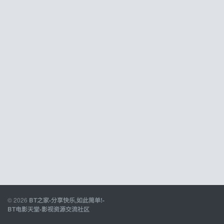
© 2026
BT之家-分享快乐,如此简单!-
BT电影天堂-影视资源交流社区