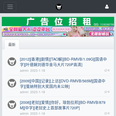
最新
[2012][香港][剧情][TAO解][BD-RMVB/1.09G][国语中
字][叶德娴刘德华金马大片720P高清]
admin
2023-1-18
0
[2009][中国][记录][上访][DVD-RMVB/565M][国语中
字][戛纳特别大奖国内未公映]
admin
2023-1-18
0
[2008][老挝][爱情][你好，琅勃拉邦][BD-RMVB/879
M][中字][老挝史上首部故事片720P]
admin
2023-1-18
0