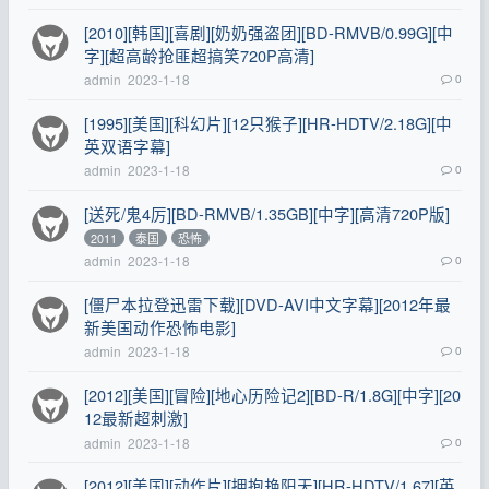
[2010][韩国][喜剧][奶奶强盗团][BD-RMVB/0.99G][中
字][超高龄抢匪超搞笑720P高清]
admin
2023-1-18
0
[1995][美国][科幻片][12只猴子][HR-HDTV/2.18G][中
英双语字幕]
admin
2023-1-18
0
[送死/鬼4厉][BD-RMVB/1.35GB][中字][高清720P版]
2011
泰国
恐怖
admin
2023-1-18
0
[僵尸本拉登迅雷下载][DVD-AVI中文字幕][2012年最
新美国动作恐怖电影]
admin
2023-1-18
0
[2012][美国][冒险][地心历险记2][BD-R/1.8G][中字][20
12最新超刺激]
admin
2023-1-18
0
[2012][美国][动作片][拥抱艳阳天][HR-HDTV/1.67][英