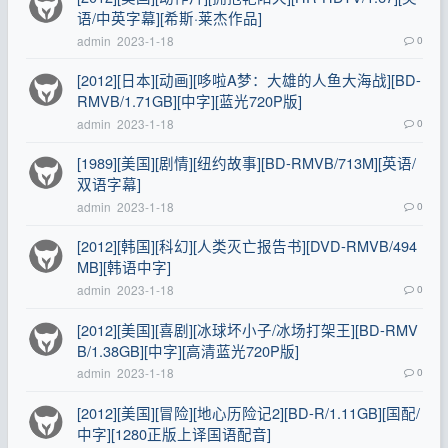
语/中英字幕][希斯·莱杰作品]
admin
2023-1-18
0
[2012][日本][动画][哆啦A梦：大雄的人鱼大海战][BD-
RMVB/1.71GB][中字][蓝光720P版]
admin
2023-1-18
0
[1989][美国][剧情][纽约故事][BD-RMVB/713M][英语/
双语字幕]
admin
2023-1-18
0
[2012][韩国][科幻][人类灭亡报告书][DVD-RMVB/494
MB][韩语中字]
admin
2023-1-18
0
[2012][美国][喜剧][冰球坏小子/冰场打架王][BD-RMV
B/1.38GB][中字][高清蓝光720P版]
admin
2023-1-18
0
[2012][美国][冒险][地心历险记2][BD-R/1.11GB][国配/
中字][1280正版上译国语配音]