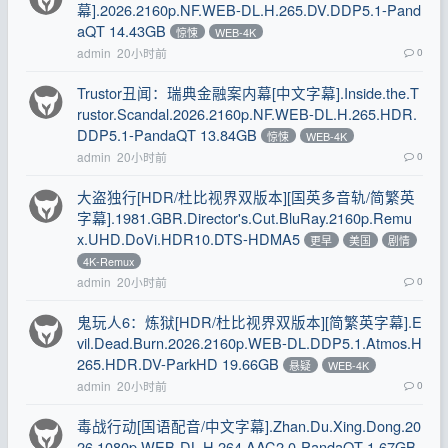
幕].2026.2160p.NF.WEB-DL.H.265.DV.DDP5.1-Pand
aQT 14.43GB
惊悚
WEB-4K
admin
20小时前
0
Trustor丑闻：瑞典金融案内幕[中文字幕].Inside.the.T
rustor.Scandal.2026.2160p.NF.WEB-DL.H.265.HDR.
DDP5.1-PandaQT 13.84GB
惊悚
WEB-4K
admin
20小时前
0
大盗独行[HDR/杜比视界双版本][国英多音轨/简繁英
字幕].1981.GBR.Director's.Cut.BluRay.2160p.Remu
x.UHD.DoVi.HDR10.DTS-HDMA5
更早
美国
剧情
4K-Remux
admin
20小时前
0
鬼玩人6：炼狱[HDR/杜比视界双版本][简繁英字幕].E
vil.Dead.Burn.2026.2160p.WEB-DL.DDP5.1.Atmos.H
265.HDR.DV-ParkHD 19.66GB
悬疑
WEB-4K
admin
20小时前
0
毒战行动[国语配音/中文字幕].Zhan.Du.Xing.Dong.20
26.1080p.WEB-DL.H.264.AAC2.0-PandaQT 1.67GB