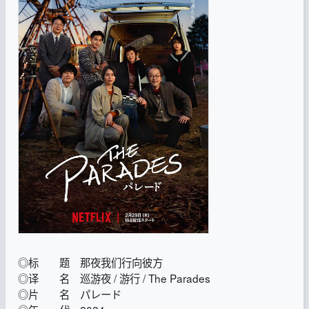
◎标 题 那夜我们行向彼方
◎译 名 巡游夜 / 游行 / The Parades
◎片 名 パレード