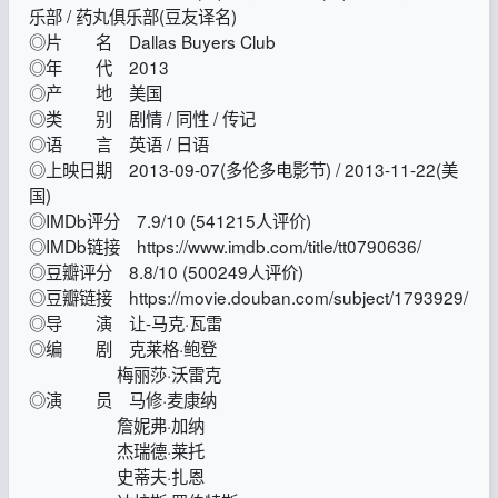
乐部 / 药丸俱乐部(豆友译名)
◎片 名 Dallas Buyers Club
◎年 代 2013
◎产 地 美国
◎类 别 剧情 / 同性 / 传记
◎语 言 英语 / 日语
◎上映日期 2013-09-07(多伦多电影节) / 2013-11-22(美
国)
◎IMDb评分 7.9/10 (541215人评价)
◎IMDb链接 https://www.imdb.com/title/tt0790636/
◎豆瓣评分 8.8/10 (500249人评价)
◎豆瓣链接 https://movie.douban.com/subject/1793929/
◎导 演 让-马克·瓦雷
◎编 剧 克莱格·鲍登
梅丽莎·沃雷克
◎演 员 马修·麦康纳
詹妮弗·加纳
杰瑞德·莱托
史蒂夫·扎恩