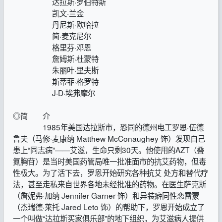
达拉斯·罗伯特斯
凯文·兰金
丹尼斯·欧哈拉
简·麦克尼尔
格里芬·邓恩
詹姆斯·杜蒙特
朱丽叶·里夫斯
斯蒂菲·格罗特
J·D·埃弗摩尔
◎简 介
1985年美国达拉斯市，恐同的德州电工罗恩·伍德
鲁夫（马修·麦康纳 Matthew McConaughey 饰）发现自己
患上“同志病”——艾滋，生命只剩30天。他使用的AZT（叠
氮胸苷）是当时美国药管局唯一批准面市的抗艾药物，但毒
性极大。为了活下去，罗恩开始研究各种抗艾 处方和替代疗
法，甚至走私来自世界各地未经批准的药物。在医生萨克斯
（詹妮弗·加纳 Jennifer Garner 饰）和异装癖同性恋雷蒙
（杰瑞德·莱托 Jared Leto 饰）的帮助下，罗恩开始成立了
一个叫做“达拉斯买家俱乐部”的地下组织，为艾滋病人提供