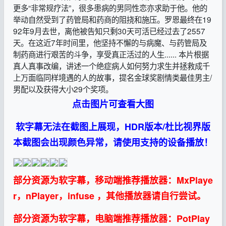
更多“非常规疗法”，很多患病的男同性恋亦求助于他。他的
举动自然受到了药管局和药商的阻挠和施压。罗恩最终在19
92年9月去世，离他被告知只剩30天可活已经过去了2557
天。在这近7年时间里，他坚持不懈的与病魔、与药管局及
制药商进行艰苦的斗争，享受真正活过的人生...... 本片根据
真人真事改编，讲述一个绝症病人如何努力求生并拯救成千
上万面临同样境遇的人的故事，提名金球奖剧情类最佳男主/
男配以及获得大小29个奖项。
点击图片可查看大图
软字幕无法在截图上展现，HDR版本/杜比视界版
本截图会出现颜色异常，请使用支持的设备播放！
部分资源为软字幕，移动端推荐播放器：MxPlaye
r，nPlayer，infuse ，其他播放器请自行尝试。
部分资源为软字幕，电脑端推荐播放器：PotPlay