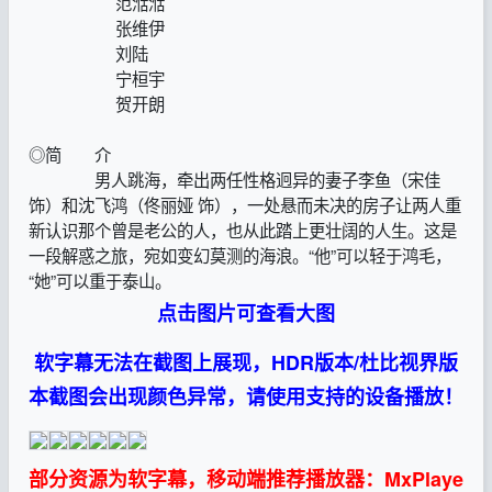
范湉湉
张维伊
刘陆
宁桓宇
贺开朗
◎简 介
男人跳海，牵出两任性格迥异的妻子李鱼（宋佳
饰）和沈飞鸿（佟丽娅 饰），一处悬而未决的房子让两人重
新认识那个曾是老公的人，也从此踏上更壮阔的人生。这是
一段解惑之旅，宛如变幻莫测的海浪。“他”可以轻于鸿毛，
“她”可以重于泰山。
点击图片可查看大图
软字幕无法在截图上展现，HDR版本/杜比视界版
本截图会出现颜色异常，请使用支持的设备播放！
部分资源为软字幕，移动端推荐播放器：MxPlaye