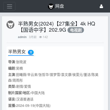
网盘
半熟男女(2024)【27集全】4k HQ
【国语中字】202.9G
电视剧
3月前
142
admin
半熟男女
分
导演
:张晓波
编剧
:吴楠
主演
:田曦薇/辛云来/张哲华/曾梦雪/袁文康/侯雯元/董洁/陈昊
森/周雨彤
类型:
剧情/爱情
制片国家/地区:
中国大陆
语言:
汉语普通话
首播:
2024-09-19(中国大陆)