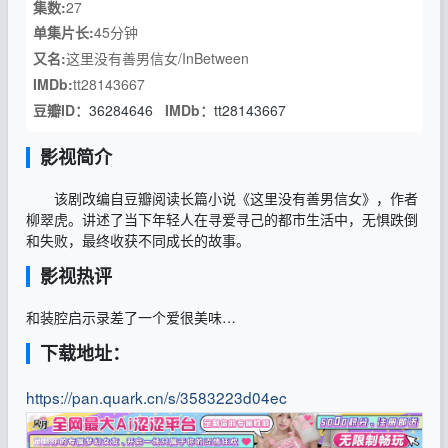
集数:
27
单集片长:
45分钟
又名:
这里没有善男信女/InBetween
IMDb:
tt28143667
豆瓣ID：
36284646
IMDb：
tt28143667
影视简介
该剧改编自豆瓣阅读长篇小说《这里没有善男信女》，作者
柳翠虎。讲述了当下年轻人在寻爱寻己的都市生活中，无惧跌倒
和失败，最终收获不同成长的故事。
影视热评
和装腔启示录差了一个爱很美味…
下载地址：
https://pan.quark.cn/s/3583223d04ec