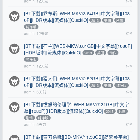
admin
12天前
0
[BT下载][乔布斯][WEB-MKV/3.64GB][中文字幕][108
0P][HDR版本][流媒体][QuickIO]
2013
美国
剧情
纯净版
admin
12天前
0
[BT下载][宿主][WEB-MKV/3.61GB][中文字幕][1080P]
[HDR版本][流媒体][QuickIO]
2013
美国
动作
纯净版
admin
12天前
0
[BT下载][猎人们][WEB-MKV/2.52GB][中文字幕][108
0P][HDR版本][流媒体][QuickIO]
2013
美国
纯净版
admin
6天前
0
[BT下载][愤怒的伦理学][WEB-MKV/7.31GB][中文字
幕][1080P][HDR版本][流媒体][QuickIO]
2013
韩国
剧情
纯净版
admin
5天前
0
[BT下载][弯刀杀戮][BD-MKV/11.53GB][简繁英字幕]