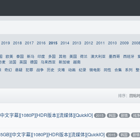
2019
2018
2017
2016
2014
2013
2012
2011
2010
2009
200
2015
国
欧美
泰国
新马
印度
多国
其他
美国
荷兰
澳大利亚
墨西哥
西班牙
丹麦
法国
英国
德国
马来西亚
新加坡
越南
悚
奇幻
悬疑
犯罪
战争
历史
灾难
动画
纪录
微电影
同性
合集
系列
整
排序：
回帖
中文字幕][1080P][HDR版本][流媒体][QuickIO]
2015
韩国
剧情
纯
GB][中文字幕][1080P][HDR版本][流媒体][QuickIO]
2015
韩国
剧情