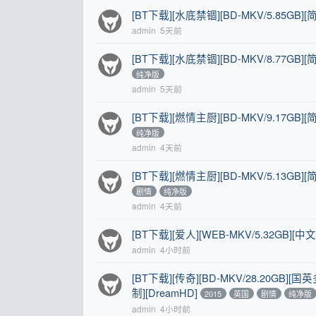
[BT下载][水底禁锢][BD-MKV/5.85GB][
admin
5天前
[BT下载][水底禁锢][BD-MKV/8.77GB][
纯净版
admin
5天前
[BT下载][燃情主厨][BD-MKV/9.17GB][
纯净版
admin
4天前
[BT下载][燃情主厨][BD-MKV/5.13GB][
剧情
纯净版
admin
4天前
[BT下载][爱人][WEB-MKV/5.32GB][中文
admin
4小时前
[BT下载][传奇][BD-MKV/28.20GB]
制][DreamHD]
2015
英国
剧情
纯净版
admin
4小时前