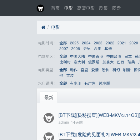
首页
电影
高清电影
剧集
网盘
电影
电影时间：
全部
2025
2024
2023
2022
2021
2020
2007
2006
更早
合集
其他
电影地区：
中国大陆
中国香港
中国台湾
日本
韩
全部
比利时
意大利
俄罗斯
加拿大
巴西
瑞典
电影类型：
动作
喜剧
爱情
恐怖
科幻
剧情
惊
全部
他
古装
水印说明：
有水印
有广告
纯净版
全部
最新
[BT下载][极秘搜查][WEB-MKV/3.14GB][
admin
14天前
[BT下载][危险的见面礼2][WEB-MKV/3.45