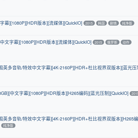
字幕][1080P][HDR版本][流媒体][QuickIO]
2015
韩国
剧情
纯净版
中文字幕][1080P][HDR版本][流媒体][QuickIO]
2015
俄罗斯
动作
GB][国英多音轨/特效中文字幕][4K-2160P][HDR+杜比视界双版本][蓝光压
B][中文字幕][1080P][HDR版本][H265编码][蓝光压制][QuickIO]
201
B][国英多音轨/特效中文字幕][4K-2160P][HDR+杜比视界双版本][H265编
纯净版