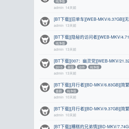
纯净版
admin
14天前
[BT下载][旧单车][WEB-MKV/6.37GB][
admin
13天前
[BT下载][隐秘的访问者][WEB-MKV/4.71
纯净版
admin
13天前
[BT下载][007：幽灵党][WEB-MKV/21.3
2015
英国
动作
纯净版
admin
13天前
[BT下载][月行者][BD-MKV/6.83GB][简
喜剧
纯净版
admin
10天前
[BT下载][月行者][BD-MKV/9.37GB][简
admin
10天前
[BT下载][糟糕的兄弟情][BD-MKV/7.74GB