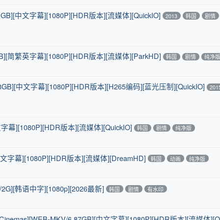
B][中文字幕][1080P][HDR版本][流媒体][QuickIO]
2013
韩国
剧情
B][简繁英字幕][1080P][HDR版本][流媒体][ParkHD]
韩国
剧情
纯净
B][中文字幕][1080P][HDR版本][H265编码][蓝光压制][QuickIO]
201
文字幕][1080P][HDR版本][流媒体][QuickIO]
韩国
剧情
纯净版
中文字幕][1080P][HDR版本][流媒体][DreamHD]
韩国
动画
纯净版
][韩语中字][1080p][2026最新]
韩国
剧情
有水印
in.Cinemas][WEB-MKV/6.87GB][中文字幕][1080P][HDR版本][流媒体][Q