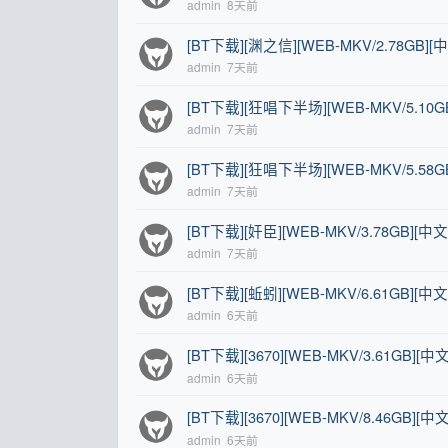
admin
8天前
[BT下载][渊之信][WEB-MKV/2.78GB][中
admin
7天前
[BT下载][狂唱下半场][WEB-MKV/5.10G
admin
7天前
[BT下载][狂唱下半场][WEB-MKV/5.58G
admin
7天前
[BT下载][奸臣][WEB-MKV/3.78GB][中文
admin
7天前
[BT下载][蚯蚓][WEB-MKV/6.61GB][中文
admin
6天前
[BT下载][3670][WEB-MKV/3.61GB][中
admin
6天前
[BT下载][3670][WEB-MKV/8.46GB][中
admin
6天前