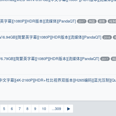
繁英字幕][1080P][HDR版本][流媒体][PandaQT]
2017
韩国
剧情
纯净
.94GB][简繁英字幕][1080P][HDR版本][流媒体][PandaQT]
2018
79GB][简繁英字幕][1080P][HDR版本][流媒体][PandaQT]
2017
韩
][中文字幕][4K-2160P][HDR+杜比视界双版本][H265编码][蓝光压制][Qui
5
6
7
8
9
10
...309
▶