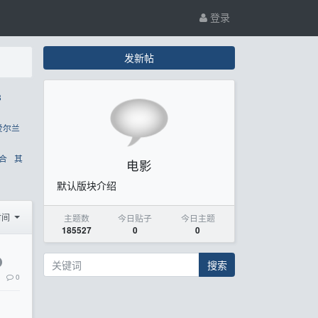
登录
发新帖
8
爱尔兰
合
其
电影
默认版块介绍
时间
主题数
今日贴子
今日主题
185527
0
0
搜索
0