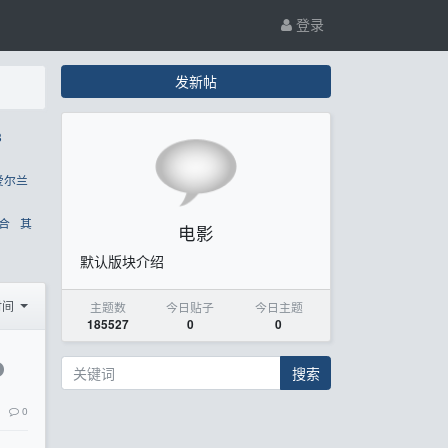
登录
发新帖
8
爱尔兰
合
其
电影
默认版块介绍
时间
主题数
今日贴子
今日主题
185527
0
0
搜索
0