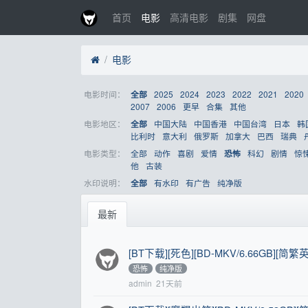
首页
电影
高清电影
剧集
网盘
电影
电影时间：
2025
2024
2023
2022
2021
2020
全部
2007
2006
更早
合集
其他
电影地区：
中国大陆
中国香港
中国台湾
日本
韩
全部
比利时
意大利
俄罗斯
加拿大
巴西
瑞典
电影类型：
全部
动作
喜剧
爱情
科幻
剧情
惊
恐怖
他
古装
水印说明：
有水印
有广告
纯净版
全部
最新
[BT下载][死色][BD-MKV/6.66GB][简繁
恐怖
纯净版
admin
21天前