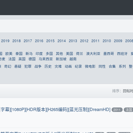
2019
2018
2017
2016
2015
2014
2013
2012
2011
2010
2009
200
国
欧美
泰国
新马
印度
多国
其他
美国
荷兰
澳大利亚
墨西哥
西班牙
丹麦
法国
英国
德国
马来西亚
新加坡
越南
悚
奇幻
悬疑
犯罪
战争
历史
灾难
动画
纪录
微电影
同性
合集
系列
整
排序：
回帖
英字幕][1080P][HDR版本][H265编码][蓝光压制][DreamHD]
2011
法国