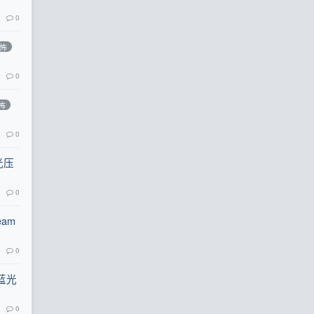
0
怖
0
怖
0
光压
0
eam
0
[蓝光
0