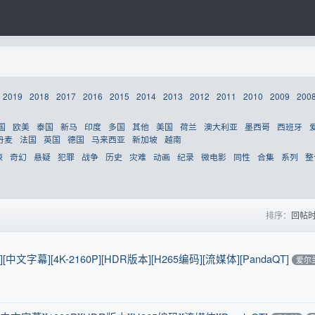
2019
2018
2017
2016
2015
2014
2013
2012
2011
2010
2009
200
国
欧美
泰国
新马
印度
多国
其他
美国
荷兰
澳大利亚
墨西哥
西班牙
丹麦
法国
英国
德国
马来西亚
新加坡
越南
悚
奇幻
悬疑
犯罪
战争
历史
灾难
动画
纪录
微电影
同性
合集
系列
整
排序：
回帖
][中文字幕][4K-2160P][HDR版本][H265编码][流媒体][PandaQT]
爱尔