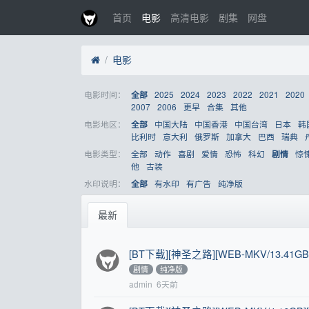
首页
电影
高清电影
剧集
网盘
电影
电影时间：
2025
2024
2023
2022
2021
2020
全部
2007
2006
更早
合集
其他
电影地区：
中国大陆
中国香港
中国台湾
日本
韩
全部
比利时
意大利
俄罗斯
加拿大
巴西
瑞典
电影类型：
全部
动作
喜剧
爱情
恐怖
科幻
惊
剧情
他
古装
水印说明：
有水印
有广告
纯净版
全部
最新
[BT下载][神圣之路][WEB-MKV/13.41GB
剧情
纯净版
admin
6天前