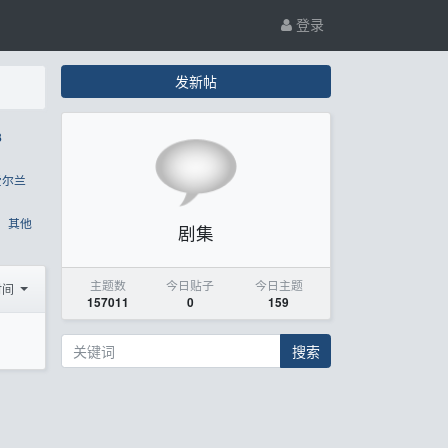
登录
发新帖
8
爱尔兰
其他
剧集
主题数
今日贴子
今日主题
时间
157011
0
159
搜索