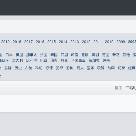
2019
2018
2017
2016
2015
2014
2013
2012
2011
2010
2009
200
国
日本
英国
法国
泰国
西剧
印度
意剧
澳剧
德国
新马
其他
加拿大
西班牙
意大利
比利时
巴西
瑞典
丹麦
马来西亚
新加坡
越南
侠
悬疑
历史
古装
科幻
惊悚
犯罪
恐怖
真人
医务
歌舞
动画
纪录
经典
更
排序：
回帖