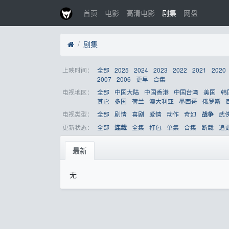
首页
电影
高清电影
剧集
网盘
剧集
上映时间：
全部
2025
2024
2023
2022
2021
2020
2007
2006
更早
合集
电视地区：
全部
中国大陆
中国香港
中国台湾
美国
韩
其它
多国
荷兰
澳大利亚
墨西哥
俄罗斯
电视类型：
全部
剧情
喜剧
爱情
动作
奇幻
武
战争
更新状态：
全部
全集
打包
单集
合集
断载
追
连载
最新
无