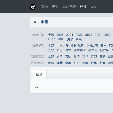
首页
电影
高清电影
剧集
网盘
剧集
上映时间：
全部
2025
2024
2023
2021
2020
2022
2007
2006
更早
合集
电视地区：
全部
中国大陆
中国香港
中国台湾
美国
韩
其它
多国
荷兰
澳大利亚
墨西哥
俄罗斯
电视类型：
全部
剧情
喜剧
爱情
动作
奇幻
武
战争
更新状态：
全部
全集
打包
单集
合集
断载
追
连载
最新
无