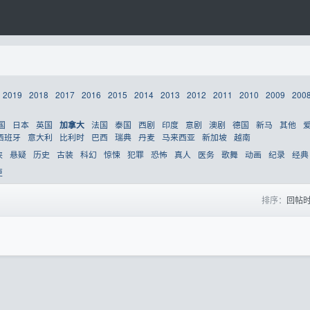
2019
2018
2017
2016
2015
2014
2013
2012
2011
2010
2009
200
国
日本
英国
法国
泰国
西剧
印度
意剧
澳剧
德国
新马
其他
加拿大
西班牙
意大利
比利时
巴西
瑞典
丹麦
马来西亚
新加坡
越南
侠
悬疑
历史
古装
科幻
惊悚
犯罪
恐怖
真人
医务
歌舞
动画
纪录
经典
更
排序：
回帖