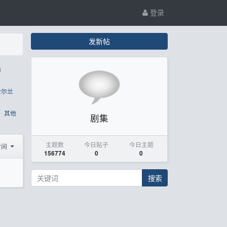
登录
发新帖
8
爱尔兰
其他
剧集
主题数
今日贴子
今日主题
时间
156774
0
0
搜索