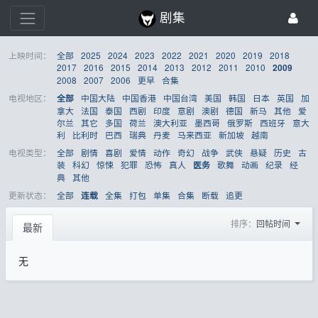
剧集
上映时间：
全部
2025
2024
2023
2022
2021
2020
2019
2018
2017
2016
2015
2014
2013
2012
2011
2010
2009
2008
2007
2006
更早
合集
电视地区：
中国大陆
中国香港
中国台湾
美国
韩国
日本
英国
加
全部
拿大
法国
泰国
西剧
印度
意剧
澳剧
德国
新马
其他
爱
尔兰
其它
多国
荷兰
澳大利亚
墨西哥
俄罗斯
西班牙
意大
利
比利时
巴西
瑞典
丹麦
马来西亚
新加坡
越南
电视类型：
全部
剧情
喜剧
爱情
动作
奇幻
战争
武侠
悬疑
历史
古
装
科幻
惊悚
犯罪
恐怖
真人
歌舞
动画
纪录
经
医务
典
其他
更新状态：
全部
全集
打包
单集
合集
断载
追更
连载
排序：
回帖时间
最新
无