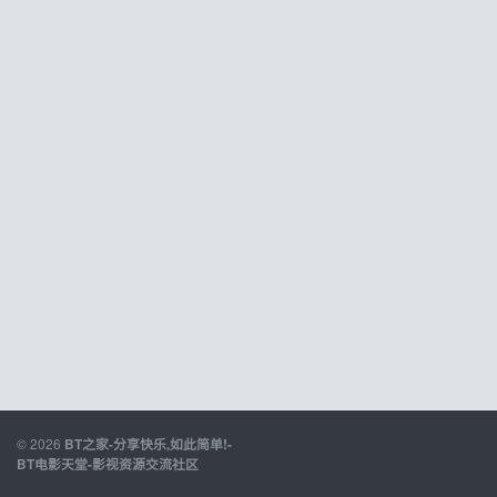
© 2026
BT之家-分享快乐,如此简单!-
BT电影天堂-影视资源交流社区