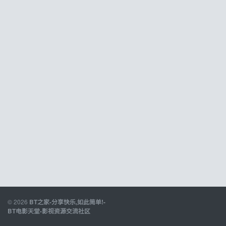
© 2026
BT之家-分享快乐,如此简单!-
BT电影天堂-影视资源交流社区