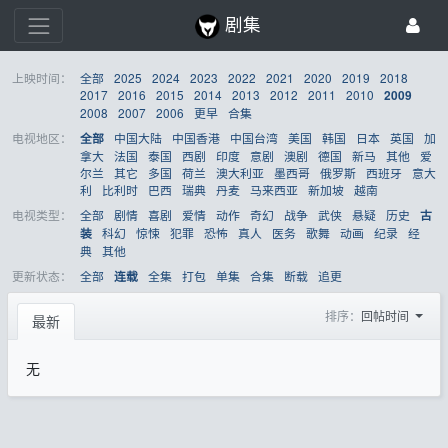
剧集
上映时间：
全部
2025
2024
2023
2022
2021
2020
2019
2018
2017
2016
2015
2014
2013
2012
2011
2010
2009
2008
2007
2006
更早
合集
电视地区：
中国大陆
中国香港
中国台湾
美国
韩国
日本
英国
加
全部
拿大
法国
泰国
西剧
印度
意剧
澳剧
德国
新马
其他
爱
尔兰
其它
多国
荷兰
澳大利亚
墨西哥
俄罗斯
西班牙
意大
利
比利时
巴西
瑞典
丹麦
马来西亚
新加坡
越南
电视类型：
全部
剧情
喜剧
爱情
动作
奇幻
战争
武侠
悬疑
历史
古
科幻
惊悚
犯罪
恐怖
真人
医务
歌舞
动画
纪录
经
装
典
其他
更新状态：
全部
全集
打包
单集
合集
断载
追更
连载
排序：
回帖时间
最新
无