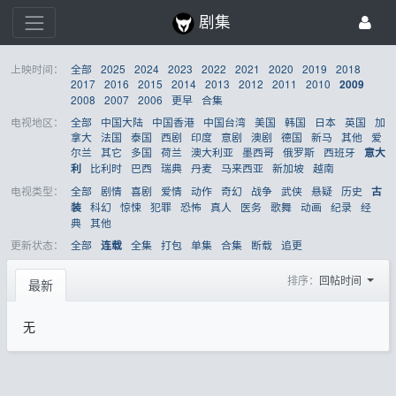
剧集
上映时间：
全部
2025
2024
2023
2022
2021
2020
2019
2018
2017
2016
2015
2014
2013
2012
2011
2010
2009
2008
2007
2006
更早
合集
电视地区：
全部
中国大陆
中国香港
中国台湾
美国
韩国
日本
英国
加
拿大
法国
泰国
西剧
印度
意剧
澳剧
德国
新马
其他
爱
尔兰
其它
多国
荷兰
澳大利亚
墨西哥
俄罗斯
西班牙
意大
比利时
巴西
瑞典
丹麦
马来西亚
新加坡
越南
利
电视类型：
全部
剧情
喜剧
爱情
动作
奇幻
战争
武侠
悬疑
历史
古
科幻
惊悚
犯罪
恐怖
真人
医务
歌舞
动画
纪录
经
装
典
其他
更新状态：
全部
全集
打包
单集
合集
断载
追更
连载
排序：
回帖时间
最新
无