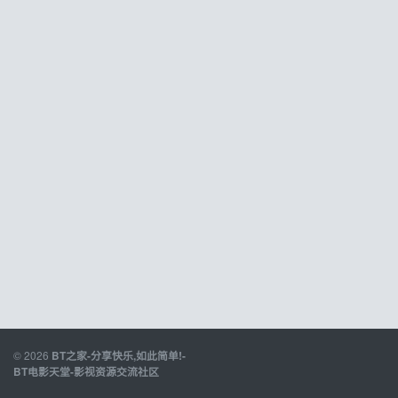
© 2026
BT之家-分享快乐,如此简单!-
BT电影天堂-影视资源交流社区