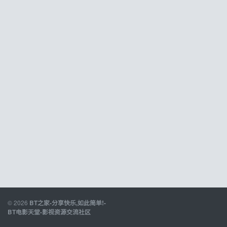
© 2026
BT之家-分享快乐,如此简单!-
BT电影天堂-影视资源交流社区