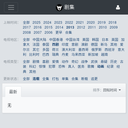
剧集
上映时间：
全部
2025
2024
2023
2022
2021
2020
2019
2018
2017
2016
2015
2014
2012
2011
2010
2009
2013
2008
2007
2006
更早
合集
电视地区：
全部
中国大陆
中国香港
中国台湾
美国
韩国
日本
英国
加
拿大
法国
泰国
印度
意剧
澳剧
德国
新马
其他
爱
西剧
尔兰
其它
多国
荷兰
澳大利亚
墨西哥
俄罗斯
西班牙
意大
利
比利时
巴西
瑞典
丹麦
马来西亚
新加坡
越南
电视类型：
全部
剧情
喜剧
爱情
动作
奇幻
战争
武侠
悬疑
历史
古
装
科幻
惊悚
犯罪
恐怖
真人
医务
歌舞
纪录
经
动画
典
其他
更新状态：
全部
全集
打包
单集
合集
断载
追更
连载
排序：
回帖时间
最新
无