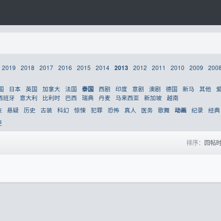
2019
2018
2017
2016
2015
2014
2012
2011
2010
2009
200
2013
国
日本
英国
加拿大
法国
西剧
印度
意剧
澳剧
德国
新马
其他
泰国
西班牙
意大利
比利时
巴西
瑞典
丹麦
马来西亚
新加坡
越南
侠
悬疑
历史
古装
科幻
惊悚
犯罪
恐怖
真人
医务
歌舞
纪录
经典
动画
更
排序：
回帖