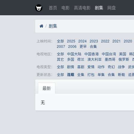
首页
电影
高清电影
剧集
网盘
剧集
上映时间：
全部
2025
2024
2023
2022
2021
2020
2007
2006
更早
合集
电视地区：
全部
中国大陆
中国香港
中国台湾
美国
韩
其它
多国
荷兰
澳大利亚
墨西哥
俄罗斯
电视类型：
全部
剧情
喜剧
爱情
动作
奇幻
战争
武
更新状态：
全部
全集
打包
单集
合集
断载
追
连载
最新
无