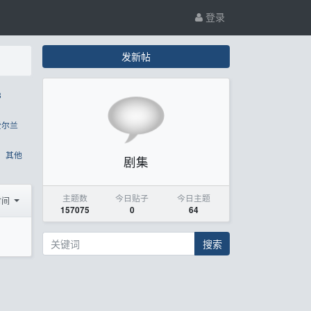
登录
发新帖
8
爱尔兰
其他
剧集
主题数
今日贴子
今日主题
时间
157075
0
64
搜索