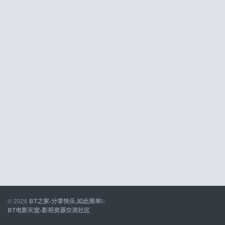
© 2026
BT之家-分享快乐,如此简单!-
BT电影天堂-影视资源交流社区