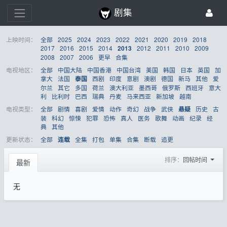
剧集
上映时间：
全部
2025
2024
2023
2022
2021
2020
2019
2018
2017
2016
2015
2014
2012
2011
2010
2009
2013
2008
2007
2006
更早
合集
电视地区：
全部
中国大陆
中国香港
中国台湾
美国
韩国
日本
英国
加
拿大
法国
西剧
印度
意剧
澳剧
德国
新马
其他
爱
泰国
尔兰
其它
多国
荷兰
澳大利亚
墨西哥
俄罗斯
西班牙
意大
利
比利时
巴西
瑞典
丹麦
马来西亚
新加坡
越南
电视类型：
全部
剧情
喜剧
爱情
动作
奇幻
战争
武侠
历史
古
悬疑
装
科幻
惊悚
犯罪
恐怖
真人
医务
歌舞
动画
纪录
经
典
其他
更新状态：
全部
全集
打包
单集
合集
断载
追更
连载
排序：
回帖时间
最新
无