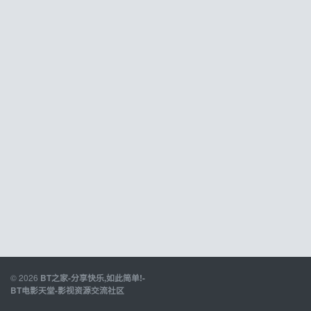
© 2026
BT之家-分享快乐,如此简单!-
BT电影天堂-影视资源交流社区