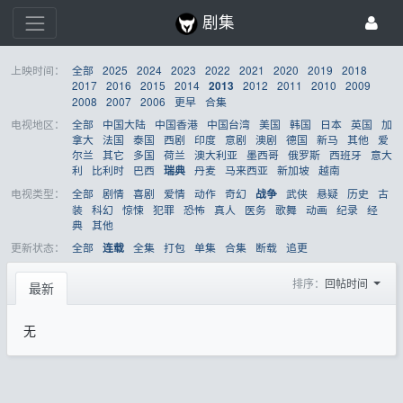
剧集
上映时间：
全部
2025
2024
2023
2022
2021
2020
2019
2018
2017
2016
2015
2014
2012
2011
2010
2009
2013
2008
2007
2006
更早
合集
电视地区：
全部
中国大陆
中国香港
中国台湾
美国
韩国
日本
英国
加
拿大
法国
泰国
西剧
印度
意剧
澳剧
德国
新马
其他
爱
尔兰
其它
多国
荷兰
澳大利亚
墨西哥
俄罗斯
西班牙
意大
利
比利时
巴西
丹麦
马来西亚
新加坡
越南
瑞典
电视类型：
全部
剧情
喜剧
爱情
动作
奇幻
武侠
悬疑
历史
古
战争
装
科幻
惊悚
犯罪
恐怖
真人
医务
歌舞
动画
纪录
经
典
其他
更新状态：
全部
全集
打包
单集
合集
断载
追更
连载
排序：
回帖时间
最新
无