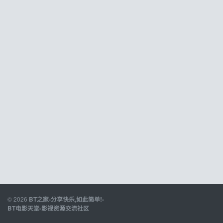
© 2026
BT之家-分享快乐,如此简单!-
BT电影天堂-影视资源交流社区