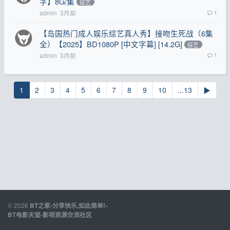
字】8G/集
综艺
admin
3月前
1
【岛国热门成人娱乐综艺真人秀】接吻生死战（6集
全）【2025】BD1080P [中文字幕] [14.2G]
综艺
admin
3月前
1
1
2
3
4
5
6
7
8
9
10
...13
▶
© 2026
BT之家-分享快乐,如此简单!-
BT电影天堂-影视资源交流社区