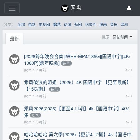
网盘
分类：
全部
电影
电视剧
动漫
短剧
纪录片
漫画
音乐
资料
综艺
排序：
回帖时间
最新
[2026跨年晚会合集][WEB-MP4/185G][国语中字][4K/
1080P][跨年晚会]
综艺
admin
4月前
1
乘风破浪的姐姐（2026）4K 国语中字 【更至最新】
【15G/期】
综艺
admin
4月前
1
乘风2026(2026)【更至4.11期】4k【国语中字】4G/
集
综艺
admin
3月前
1
哈哈哈哈哈 第六季(2026)【更新4.12期】4k【国语中