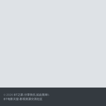
© 2026
BT之家-分享快乐,如此简单!-
BT电影天堂-影视资源交流社区