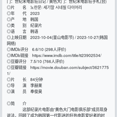
门：世纪末电影狂日记 / 黄色大门：世纪末电影狂手札(台)
◎片 名 노란문: 세기말 시네필 다이어리
◎年 代 2023
◎产 地 韩国
◎类 别 纪录片
◎语 言 韩语
◎上映日期 2023-10-04(釜山电影节) / 2023-10-27(韩国
网络)
◎IMDb评分 6.6/10 (298人评价)
◎IMDb链接 https://www.imdb.com/title/tt23902534/
◎豆瓣评分 7.5/10 (766人评价)
◎豆瓣链接 https://movie.douban.com/subject/3621775
1/
◎片 长 84分钟
◎导 演 李赫莱
◎演 员 奉俊昊
◎简 介
这部纪录片电影由“黄色大门电影俱乐部”成员现身
说法，回顾了成为韩国第一代影迷的狂热电影爱好者的时