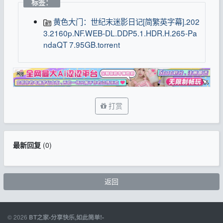
标签：
黄色大门：世纪末迷影日记[简繁英字幕].202
3.2160p.NF.WEB-DL.DDP5.1.HDR.H.265-Pa
ndaQT 7.95GB.torrent
打赏
最新回复
(
0
)
返回
© 2026
BT之家-分享快乐,如此简单!-