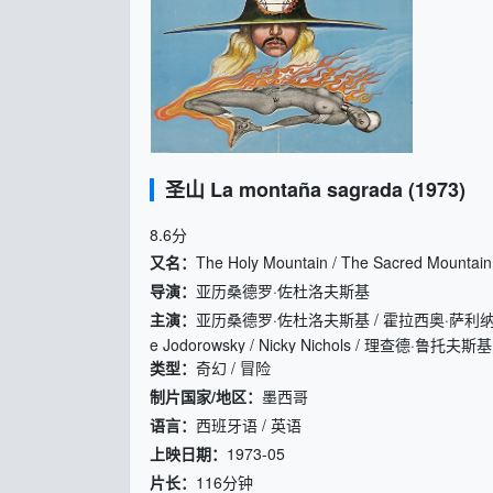
圣山 La montaña sagrada (1973)
8.6
分
又名：
The Holy Mountain / The Sacred Mountai
导演：
亚历桑德罗·佐杜洛夫斯基
主演：
亚历桑德罗·佐杜洛夫斯基 / 霍拉西奥·萨利纳斯 / Zami
e Jodorowsky / Nicky Nichols / 理查德·鲁托夫斯基 / L
类型：
奇幻 / 冒险
La Mora / David Kapralik / Jacqueline Volta
Marcela López Rey / David Silva
制片国家/地区：
墨西哥
语言：
西班牙语 / 英语
上映日期：
1973-05
片长：
116分钟