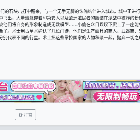
 饰）从儿童们的石块击打中醒来，与一个无手无脚的侏儒结伴进入城市。城中正进
中飞出，大量蟾蜍穿着印第安人以及欧洲殖民者的服装在混战中被炸的粉
被他们将自身的形象制造成无数模型……小偷在众目睽睽下爬上了一座能
金子。术士用占星术确认了几位门徒，他们是生产面具的商人、武器商、
分别代表不同的行星。术士把这些掌控国家的人物积聚一起，抛弃一切之
打赏