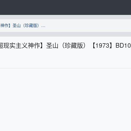
速存【豆瓣8.6分影史大耻D超现实主义神作】圣山（珍藏版）【1973】BD1080P [中文字幕] [8.8G]
超现实主义神作】圣山（珍藏版）【1973】BD10