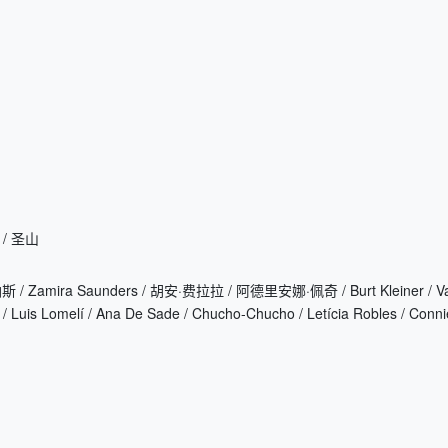
n / 圣山
ra Saunders / 胡安·费拉拉 / 阿德里安娜·佩奇 / Burt Kleiner / Val
uis Lomelí / Ana De Sade / Chucho-Chucho / Letícia Robles / Conni
ire / José Antonio Alcaraz / 赫克托・奥尔特加 / 阿丽尔·朵巴丝勒 / Manuel Don