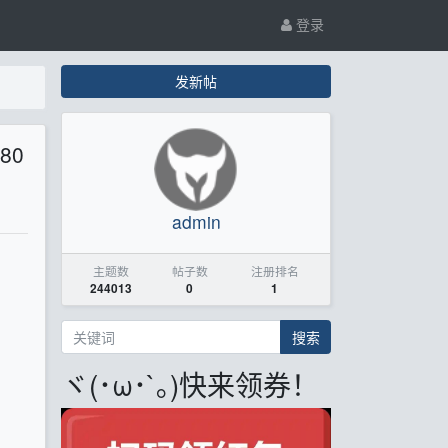
登录
发新帖
80
admin
主题数
帖子数
注册排名
244013
0
1
搜索
ヾ(･ω･`｡)快来领券！