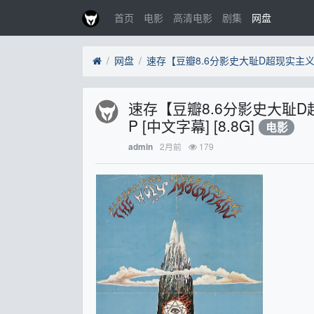
首页
电影
高清电影
剧集
网盘
网盘
速存【豆瓣8.6分影史大耻D
P [中文字幕] [8.8G]
电影
2月前
179
admin