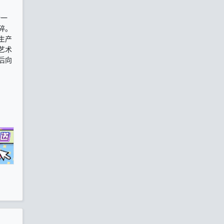
行一
碎。
生产
艺术
后向