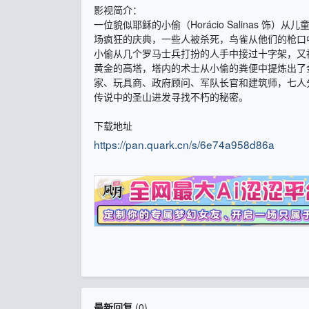
影视简介：
一位貌似耶稣的小偷（Horácio Salinas
场疯狂的庆典，一些人被杀死，鸟雀从他们的枪口
小偷从几个罗马士兵打扮的人手中接过十字架，又
黄金的高塔，塔内的术士从小偷的粪便中提炼出了
家、玩具商、政府顾问、军队长官和建筑师，七人
传说中的圣山进发寻找不朽的秘密。
下载地址
https://pan.quark.cn/s/6e74a958d86a
最新回复
(
0
)