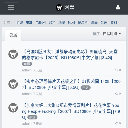
网盘
分类：
全部
电视剧
综艺
动漫
短剧
纪录片
漫画
音乐
资料
电影
排序：
回帖时间
最新
【岛国Q版风太平洋战争动画电影】贝里琉岛 -天堂
的格尔尼卡【2025】BD1080P [中文字幕] [3.4G]
电影
admin
7天前
0
【密室心理恐怖片天花板之作】幻影凶间 1408【200
7】BD1080P [中文字幕] [5.5G]
电影
admin
7天前
0
【加拿大经典大耻D都市爱情喜剧片】花花性事 You
ng People Fucking【2007】BD1080P [中文字幕] [7.9
G]
电影
admin
7天前
0