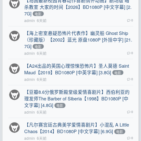
【岛国最新校园青春动作喜剧情怀动画】剧场版 暗
杀教室 大家的时间【2026】BD1080P [中文字幕] [2.
7G]
电影
admin
6天前
0
【海上密室悬疑恐怖片代表作】幽灵船 Ghost Ship
（珍藏版）【2002】蓝光 原盘1080P [外挂中字] [21.
7G]
电影
admin
6天前
0
【A24出品的英国心理惊悚恐怖片】圣人莫德 Saint
Maud【2019】BD1080P [中英字幕] [3.8G]
电影
admin
6天前
0
【豆瓣8.6分俄罗斯殿堂级爱情喜剧片】西伯利亚的
理发师The Barber of Siberia【1998】BD1080P [中
文字幕] [4.8G]
电影
admin
6天前
0
【凡尔赛宫廷古典美学爱情喜剧片】小混乱 A Little
Chaos【2014】BD1080P [中文字幕] [6.9G]
电影
admin
6天前
0