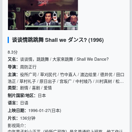
谈谈情跳跳舞 Shall we ダンス? (1996)
8.3
分
又名：
谈谈情，跳跳舞 / 大家來跳舞 / Shall We Dance?
导演：
周防正行
主演：
役所广司 / 草刈民代 / 竹中直人 / 渡边绘里 / 德井优 / 田口
浩正 / 草村礼子 / 原日出子 / 宫坂广 / 中村绫乃 / 川村真树 / 松阪
类型：
剧情 / 喜剧 / 爱情
隆子 / 上田耕一 / 西野麻里 / 森山周一郎 / 香川京子 / 罗伯特·霍
夫曼 / 大杉涟 / 石山雄大 / 本田博太郎 / 本木雅弘 / 清水美沙 / 柄
制片国家/地区：
日本
本明
语言：
日语
上映日期：
1996-01-27(日本)
片长：
136分钟
影视简介：
中年男子杉山正平（役所广司饰）是名普通的上班族，他工作认