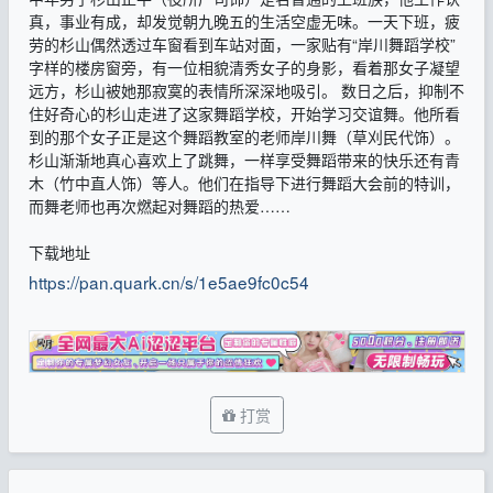
真，事业有成，却发觉朝九晚五的生活空虚无味。一天下班，疲
劳的杉山偶然透过车窗看到车站对面，一家贴有“岸川舞蹈学校”
字样的楼房窗旁，有一位相貌清秀女子的身影，看着那女子凝望
远方，杉山被她那寂寞的表情所深深地吸引。 数日之后，抑制不
住好奇心的杉山走进了这家舞蹈学校，开始学习交谊舞。他所看
到的那个女子正是这个舞蹈教室的老师岸川舞（草刈民代饰）。
杉山渐渐地真心喜欢上了跳舞，一样享受舞蹈带来的快乐还有青
木（竹中直人饰）等人。他们在指导下进行舞蹈大会前的特训，
而舞老师也再次燃起对舞蹈的热爱……
下载地址
https://pan.quark.cn/s/1e5ae9fc0c54
打赏