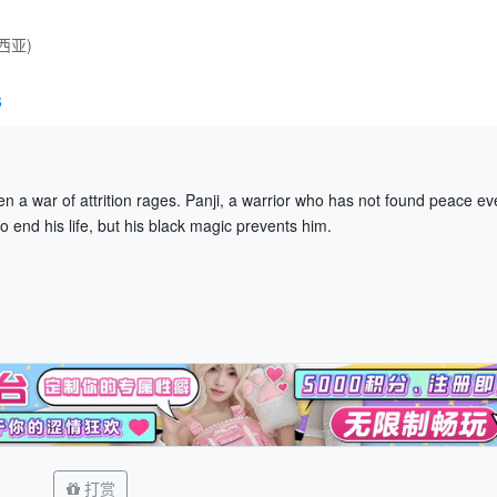
西亚)
6
 a war of attrition rages. Panji, a warrior who has not found peace ev
 end his life, but his black magic prevents him.
打赏