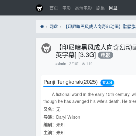
首页
电影
高清电影
剧集
网盘
网盘
【印尼暗黑风成人向奇幻动画】骷髅旗
英字幕] [3.3G]
电影
2月前
119
admin
Panji Tengkorak
(2025)
暂无分
A fictional world in the early 15th century, wh
though he has avenged his wife's death. He tries 
又名：
无
导演：
Daryl Wilson
编剧：
未知
主演：
未知