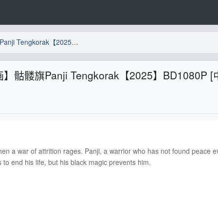
【印尼暗黑风成人向奇幻动画】骷髅旗Panji Tengkorak【2025】BD1080P [中英字幕] [3.3G]
Panji Tengkorak【2025】BD1080P [
en a war of attrition rages. Panji, a warrior who has not found peace 
to end his life, but his black magic prevents him.