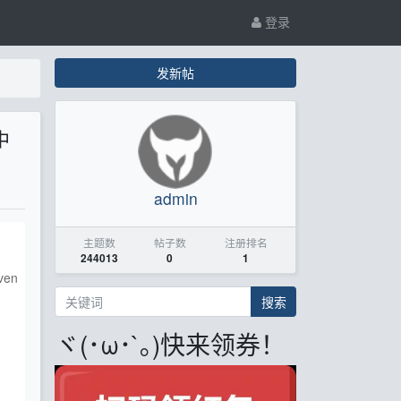
登录
发新帖
中
admin
主题数
帖子数
注册排名
244013
0
1
even
搜索
ヾ(･ω･`｡)快来领券！