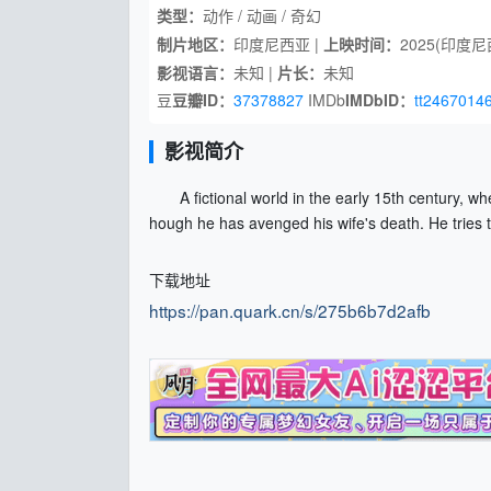
类型：
动作 / 动画 / 奇幻
制片地区：
印度尼西亚 |
上映时间：
2025(印度尼
影视语言：
未知 |
片长：
未知
豆
豆瓣ID：
37378827
IMDb
IMDbID：
tt2467014
影视简介
A fictional world in the early 15th century, when
hough he has avenged his wife's death. He tries to
下载地址
https://pan.quark.cn/s/275b6b7d2afb